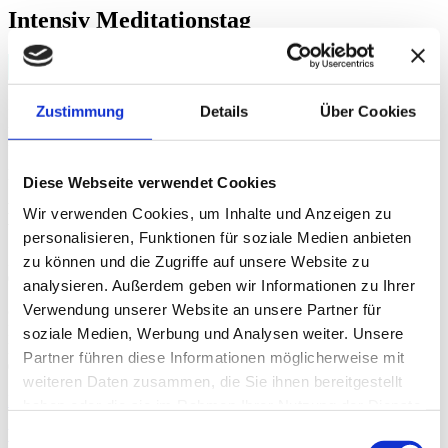
Intensiv Meditationstag
Workshops
Intensivmeditationstag in Präsenz (anerkannt als
Zustimmung
Details
Über Cookies
Zertifizierungskriterium in der Stufe 1 Ausbildung) Jährlich Mitte
November im Lighthouse Dresden
Harmanjot Kaur
Diese Webseite verwendet Cookies
Datum:
Wir verwenden Cookies, um Inhalte und Anzeigen zu
von 07.11.2026 bis 07.11.2026
personalisieren, Funktionen für soziale Medien anbieten
Zeit:
zu können und die Zugriffe auf unsere Website zu
09:00 - 19:00
analysieren. Außerdem geben wir Informationen zu Ihrer
Verwendung unserer Website an unsere Partner für
Ort:
Lighthouse Dresden
soziale Medien, Werbung und Analysen weiter. Unsere
Hüblerstr. 17
Partner führen diese Informationen möglicherweise mit
01309 Dresden
weiteren Daten zusammen, die Sie ihnen bereitgestellt
Profil
haben oder die sie im Rahmen Ihrer Nutzung der Dienste
gesammelt haben.
Website
Einwilligungsauswahl