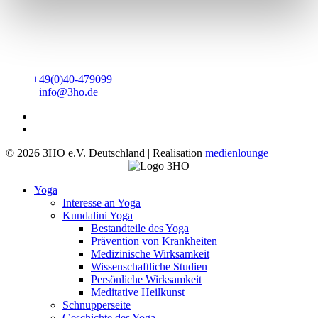
3HO Deutschland e.V.
Heinrich-Barth-Straße 1
20146 Hamburg
Tel:
+49(0)40-479099
Mail:
info@3ho.de
© 2026 3HO e.V. Deutschland | Realisation
medienlounge
Yoga
Interesse an Yoga
Kundalini Yoga
Bestandteile des Yoga
Prävention von Krankheiten
Medizinische Wirksamkeit
Wissenschaftliche Studien
Persönliche Wirksamkeit
Meditative Heilkunst
Schnupperseite
Geschichte des Yoga