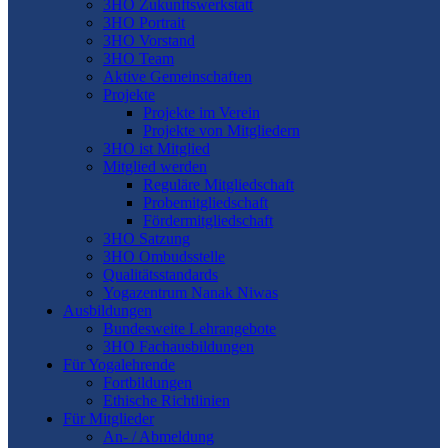
3HO Zukunftswerkstatt
3HO Portrait
3HO Vorstand
3HO Team
Aktive Gemeinschaften
Projekte
Projekte im Verein
Projekte von Mitgliedern
3HO ist Mitglied
Mitglied werden
Reguläre Mitgliedschaft
Probemitgliedschaft
Fördermitgliedschaft
3HO Satzung
3HO Ombudsstelle
Qualitätsstandards
Yogazentrum Nanak Niwas
Ausbildungen
Bundesweite Lehrangebote
3HO Fachausbildungen
Für Yogalehrende
Fortbildungen
Ethische Richtlinien
Für Mitglieder
An- / Abmeldung