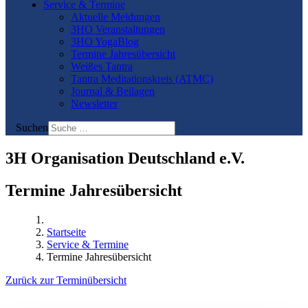
Service & Termine
Aktuelle Meldungen
3HO Veranstaltungen
3HO YogaBlog
Termine Jahresübersicht
Weißes Tantra
Tantra Meditationskreis (ATMC)
Journal & Beilagen
Newsletter
Suchen
3H Organisation Deutschland e.V.
Termine Jahresübersicht
Startseite
Service & Termine
Termine Jahresübersicht
Zurück zur Terminübersicht