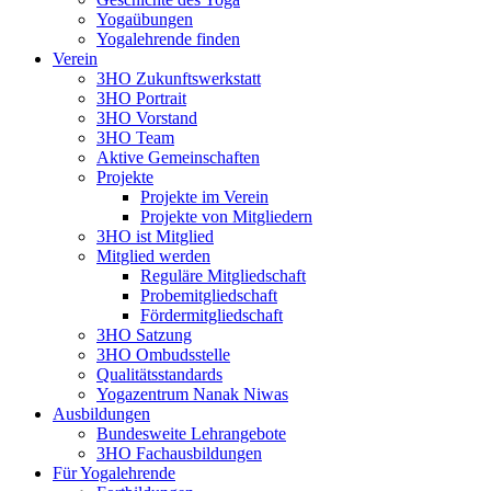
Yogaübungen
Yogalehrende finden
Verein
3HO Zukunftswerkstatt
3HO Portrait
3HO Vorstand
3HO Team
Aktive Gemeinschaften
Projekte
Projekte im Verein
Projekte von Mitgliedern
3HO ist Mitglied
Mitglied werden
Reguläre Mitgliedschaft
Probemitgliedschaft
Fördermitgliedschaft
3HO Satzung
3HO Ombudsstelle
Qualitätsstandards
Yogazentrum Nanak Niwas
Ausbildungen
Bundesweite Lehrangebote
3HO Fachausbildungen
Für Yogalehrende