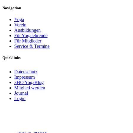
Navigation
Yoga
Verein
Ausbildungen
Für Yogalehrende
Für Mitglieder
Service & Termine
Quicklinks
Datenschutz
Impressum
3HO YogaBlog
Mitglied werden
Journal
Login
3HO Deutschland e.V.
Heinrich-Barth-Straße 1
20146 Hamburg