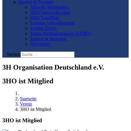
Service & Termine
Aktuelle Meldungen
3HO Veranstaltungen
3HO YogaBlog
Termine Jahresübersicht
Weißes Tantra
Tantra Meditationskreis (ATMC)
Journal & Beilagen
Newsletter
Suchen
3H Organisation Deutschland e.V.
3HO ist Mitglied
Startseite
Verein
3HO ist Mitglied
3HO ist Mitglied