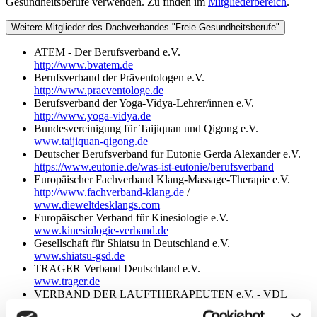
Gesundheitsberufe verwenden. Zu finden im
Mitgliederbereich
.
Weitere Mitglieder des Dachverbandes "Freie Gesundheitsberufe"
ATEM - Der Berufsverband e.V.
http://www.bvatem.de
Berufsverband der Präventologen e.V.
http://www.praeventologe.de
Berufsverband der Yoga-Vidya-Lehrer/innen e.V.
http://www.yoga-vidya.de
Bundesvereinigung für Taijiquan und Qigong e.V.
www.taijiquan-qigong.de
Deutscher Berufsverband für Eutonie Gerda Alexander e.V.
https://www.eutonie.de/was-ist-eutonie/berufsverband
Europäischer Fachverband Klang-Massage-Therapie e.V.
http://www.fachverband-klang.de
/
www.dieweltdesklangs.com
Europäischer Verband für Kinesiologie e.V.
www.kinesiologie-verband.de
Gesellschaft für Shiatsu in Deutschland e.V.
www.shiatsu-gsd.de
TRAGER Verband Deutschland e.V.
www.trager.de
VERBAND DER LAUFTHERAPEUTEN e.V. - VDL
http://www.lauftherapie-vdl.de/de/