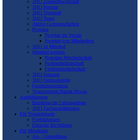
3HO Zukunftswerkstatt
3HO Portrait
3HO Vorstand
3HO Team
Aktive Gemeinschaften
Projekte
Projekte im Verein
Projekte von Mitgliedern
3HO ist Mitglied
Mitglied werden
Reguläre Mitgliedschaft
Probemitgliedschaft
Fördermitgliedschaft
3HO Satzung
3HO Ombudsstelle
Qualitätsstandards
Yogazentrum Nanak Niwas
Ausbildungen
Bundesweite Lehrangebote
3HO Fachausbildungen
Für Yogalehrende
Fortbildungen
Ethische Richtlinien
Für Mitglieder
An- / Abmeldung