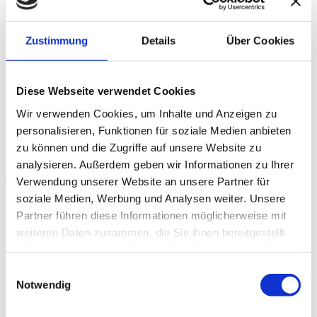
IKYTA
Zustimmung
Details
Über Cookies
International Kundalini Yoga Teachers Association.
Diese Webseite verwendet Cookies
1994 gründete Yogi Bhajan diese Vereinigung der Yogalehrenden,
die sich erstmals im Juni desselben Jahres mit 71 Teilnehmenden
Wir verwenden Cookies, um Inhalte und Anzeigen zu
traf.
personalisieren, Funktionen für soziale Medien anbieten
Kontakt:
Nam Kaur Khalsa, Founding Director, Espanola, N.M.
zu können und die Zugriffe auf unsere Website zu
Web:
www.ikyta.org
analysieren. Außerdem geben wir Informationen zu Ihrer
Verwendung unserer Website an unsere Partner für
soziale Medien, Werbung und Analysen weiter. Unsere
DYV
Partner führen diese Informationen möglicherweise mit
weiteren Daten zusammen, die Sie ihnen bereitgestellt
Deutscher Yoga Dachverband
haben oder die sie im Rahmen Ihrer Nutzung der Dienste
Dieser Verband wurde im Juni 2007 von Mitgliedern der BAG Yoga
gesammelt haben.
gegründet. 3HO ist eines von sieben Gründungsmitgliedern.
Einwilligungsauswahl
Notwendig
Ziel ist u.a., dass die Rahmenrichtlinien der Qualitätsstandards der
Aus- und Weiterbildung für Yogalehrende in Deutschland festgelegt