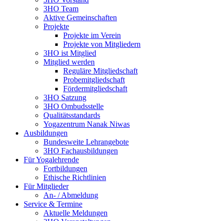
3HO Team
Aktive Gemeinschaften
Projekte
Projekte im Verein
Projekte von Mitgliedern
3HO ist Mitglied
Mitglied werden
Reguläre Mitgliedschaft
Probemitgliedschaft
Fördermitgliedschaft
3HO Satzung
3HO Ombudsstelle
Qualitätsstandards
Yogazentrum Nanak Niwas
Ausbildungen
Bundesweite Lehrangebote
3HO Fachausbildungen
Für Yogalehrende
Fortbildungen
Ethische Richtlinien
Für Mitglieder
An- / Abmeldung
Service & Termine
Aktuelle Meldungen