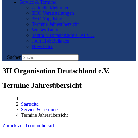
Service & Termine
Aktuelle Meldungen
3HO Veranstaltungen
3HO YogaBlog
Termine Jahresübersicht
Weißes Tantra
Tantra Meditationskreis (ATMC)
Journal & Beilagen
Newsletter
Suchen
3H Organisation Deutschland e.V.
Termine Jahresübersicht
Startseite
Service & Termine
Termine Jahresübersicht
Zurück zur Terminübersicht