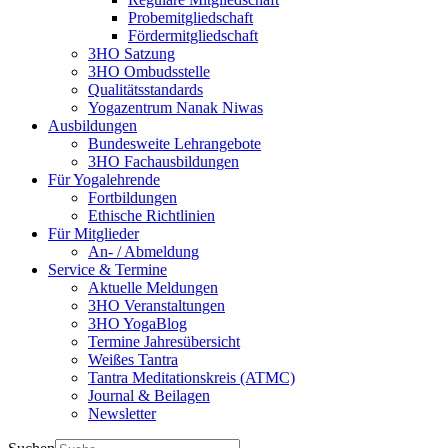
Probemitgliedschaft
Fördermitgliedschaft
3HO Satzung
3HO Ombudsstelle
Qualitätsstandards
Yogazentrum Nanak Niwas
Ausbildungen
Bundesweite Lehrangebote
3HO Fachausbildungen
Für Yogalehrende
Fortbildungen
Ethische Richtlinien
Für Mitglieder
An- / Abmeldung
Service & Termine
Aktuelle Meldungen
3HO Veranstaltungen
3HO YogaBlog
Termine Jahresübersicht
Weißes Tantra
Tantra Meditationskreis (ATMC)
Journal & Beilagen
Newsletter