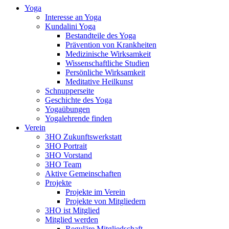
Yoga
Interesse an Yoga
Kundalini Yoga
Bestandteile des Yoga
Prävention von Krankheiten
Medizinische Wirksamkeit
Wissenschaftliche Studien
Persönliche Wirksamkeit
Meditative Heilkunst
Schnupperseite
Geschichte des Yoga
Yogaübungen
Yogalehrende finden
Verein
3HO Zukunftswerkstatt
3HO Portrait
3HO Vorstand
3HO Team
Aktive Gemeinschaften
Projekte
Projekte im Verein
Projekte von Mitgliedern
3HO ist Mitglied
Mitglied werden
Reguläre Mitgliedschaft