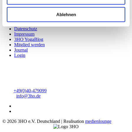
Service & Termine
Ablehnen
Quicklinks
Datenschutz
Impressum
3HO YogaBlog
Mitglied werden
Journal
Login
3HO Deutschland e.V.
Heinrich-Barth-Straße 1
20146 Hamburg
Tel:
+49(0)40-479099
Mail:
info@3ho.de
© 2026 3HO e.V. Deutschland | Realisation
medienlounge