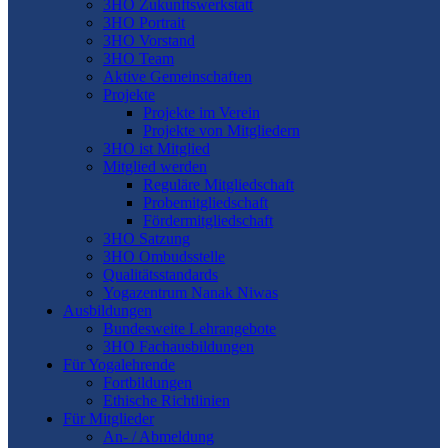
3HO Zukunftswerkstatt
3HO Portrait
3HO Vorstand
3HO Team
Aktive Gemeinschaften
Projekte
Projekte im Verein
Projekte von Mitgliedern
3HO ist Mitglied
Mitglied werden
Reguläre Mitgliedschaft
Probemitgliedschaft
Fördermitgliedschaft
3HO Satzung
3HO Ombudsstelle
Qualitätsstandards
Yogazentrum Nanak Niwas
Ausbildungen
Bundesweite Lehrangebote
3HO Fachausbildungen
Für Yogalehrende
Fortbildungen
Ethische Richtlinien
Für Mitglieder
An- / Abmeldung