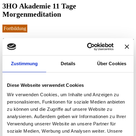
3HO Akademie 11 Tage
Morgenmeditation
Fortbildung
11 x 11 MIN MORGENMEDITATION Jedes Mal, wenn du wieder
neu in eine Meditation tauchst, geht es wieder durch all das Laute
hindurch, bis du in dein Gewahrsein kommst und deine Göttlichkeit
erahnen und auch erfühlen kannst. Stück für Stück. Wir werden
Meditationen aus verschiedenen Traditionen auswählen, also
Zustimmung
Details
Über Cookies
Kundalini Yoga und darüber hinaus, so dass du deine Erfahrung und
auch dein Repertoire ausweiten und die verschiedenen Techniken
erforschen kannst. Das Team der Meditationslehrer*in Ausbildung
und Absolventen begleiten dich an diesen Tagen: Clarissa Mandev
Diese Webseite verwendet Cookies
Köpfer, Katharina Saraswati Mayer, Kai Michaelis und Anette Paul-
Wir verwenden Cookies, um Inhalte und Anzeigen zu
Pascher, Andrea Renner, Isabella Schöffer, Christoph Lauer ☀️ Fr
personalisieren, Funktionen für soziale Medien anbieten
10.- Mo 20. Juli, Online, von 7 bis ca. 7.30 Uhr Beitrag: 11€
zu können und die Zugriffe auf unsere Website zu
Das Meditationslehrerteam und Absolventen
analysieren. Außerdem geben wir Informationen zu Ihrer
Datum:
Verwendung unserer Website an unsere Partner für
von 10.07.2026 bis 20.07.2026
soziale Medien, Werbung und Analysen weiter. Unsere