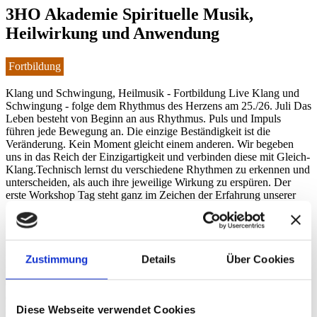
3HO Akademie Spirituelle Musik,
Heilwirkung und Anwendung
Fortbildung
Klang und Schwingung, Heilmusik - Fortbildung Live Klang und
Schwingung - folge dem Rhythmus des Herzens am 25./26. Juli Das
Leben besteht von Beginn an aus Rhythmus. Puls und Impuls
führen jede Bewegung an. Die einzige Beständigkeit ist die
Veränderung. Kein Moment gleicht einem anderen. Wir begeben
uns in das Reich der Einzigartigkeit und verbinden diese mit Gleich-
Klang.Technisch lernst du verschiedene Rhythmen zu erkennen und
unterscheiden, als auch ihre jeweilige Wirkung zu erspüren. Der
erste Workshop Tag steht ganz im Zeichen der Erfahrung unserer
Sinne. Durch kreative, meditative Techniken kommen wir unserer
inneren verfeinerten Wahrnehmung ganz nah. So lassen sich subtile
Schwingungen, die uns umgeben bewusster wahrnehmen und die
Intuition wird gestärkt. Durch praktische Übungen lernen wir den
Unterschied der Vrittis (Gedankenwellen) von echter ungefilterter
Zustimmung
Details
Über Cookies
Wahrnehmung kennen und unterscheiden. Wir verwenden als
Grundlage das indische Raag-System, das wie eine Landkarte für
den menschlichen Geist angewandt werden kann. Die verwendeten
Mantras, zumeist in Gurmukhi und kompatibel mit der Praxis des
Diese Webseite verwendet Cookies