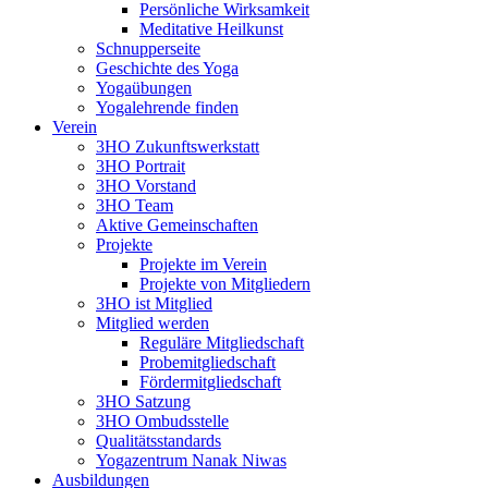
Persönliche Wirksamkeit
Meditative Heilkunst
Schnupperseite
Geschichte des Yoga
Yogaübungen
Yogalehrende finden
Verein
3HO Zukunftswerkstatt
3HO Portrait
3HO Vorstand
3HO Team
Aktive Gemeinschaften
Projekte
Projekte im Verein
Projekte von Mitgliedern
3HO ist Mitglied
Mitglied werden
Reguläre Mitgliedschaft
Probemitgliedschaft
Fördermitgliedschaft
3HO Satzung
3HO Ombudsstelle
Qualitätsstandards
Yogazentrum Nanak Niwas
Ausbildungen