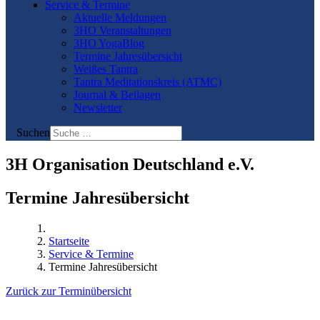
Service & Termine
Aktuelle Meldungen
3HO Veranstaltungen
3HO YogaBlog
Termine Jahresübersicht
Weißes Tantra
Tantra Meditationskreis (ATMC)
Journal & Beilagen
Newsletter
Suchen
3H Organisation Deutschland e.V.
Termine Jahresübersicht
Startseite
Service & Termine
Termine Jahresübersicht
Zurück zur Terminübersicht