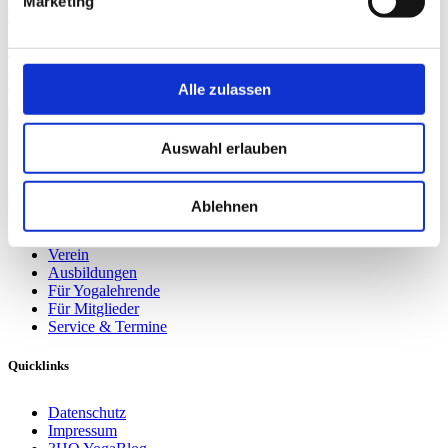
Marketing
Profil
Website
Flyer
Alle zulassen
Auswahl erlauben
Suchen
Navigation
Ablehnen
Yoga
Verein
Ausbildungen
Für Yogalehrende
Für Mitglieder
Service & Termine
Quicklinks
Datenschutz
Impressum