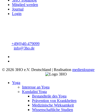
3HO YogaBlog
Mitglied werden
Journal
Login
3HO Deutschland e.V.
Heinrich-Barth-Straße 1
20146 Hamburg
Tel:
+49(0)40-479099
Mail:
info@3ho.de
© 2026 3HO e.V. Deutschland | Realisation
medienlounge
Yoga
Interesse an Yoga
Kundalini Yoga
Bestandteile des Yoga
Prävention von Krankheiten
Medizinische Wirksamkeit
Wissenschaftliche Studien