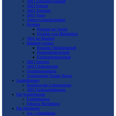
3HO Zukunftswerkstatt
3HO Portrait
3HO Vorstand
3HO Team
Aktive Gemeinschaften
Projekte
Projekte im Verein
Projekte von Mitgliedern
3HO ist Mitglied
Mitglied werden
Reguläre Mitgliedschaft
Probemitgliedschaft
Fördermitgliedschaft
3HO Satzung
3HO Ombudsstelle
Qualitätsstandards
Yogazentrum Nanak Niwas
Ausbildungen
Bundesweite Lehrangebote
3HO Fachausbildungen
Für Yogalehrende
Fortbildungen
Ethische Richtlinien
Für Mitglieder
An- / Abmeldung