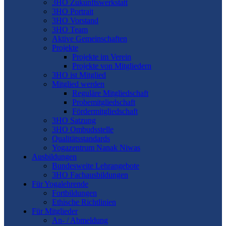
3HO Zukunftswerkstatt
3HO Portrait
3HO Vorstand
3HO Team
Aktive Gemeinschaften
Projekte
Projekte im Verein
Projekte von Mitgliedern
3HO ist Mitglied
Mitglied werden
Reguläre Mitgliedschaft
Probemitgliedschaft
Fördermitgliedschaft
3HO Satzung
3HO Ombudsstelle
Qualitätsstandards
Yogazentrum Nanak Niwas
Ausbildungen
Bundesweite Lehrangebote
3HO Fachausbildungen
Für Yogalehrende
Fortbildungen
Ethische Richtlinien
Für Mitglieder
An- / Abmeldung