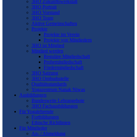
3HO Zukunftswerkstatt
3HO Portrait
3HO Vorstand
3HO Team
Aktive Gemeinschaften
Projekte
Projekte im Verein
Projekte von Mitgliedern
3HO ist Mitglied
Mitglied werden
Reguläre Mitgliedschaft
Probemitgliedschaft
Fördermitgliedschaft
3HO Satzung
3HO Ombudsstelle
Qualitätsstandards
Yogazentrum Nanak Niwas
Ausbildungen
Bundesweite Lehrangebote
3HO Fachausbildungen
Für Yogalehrende
Fortbildungen
Ethische Richtlinien
Für Mitglieder
An- / Abmeldung