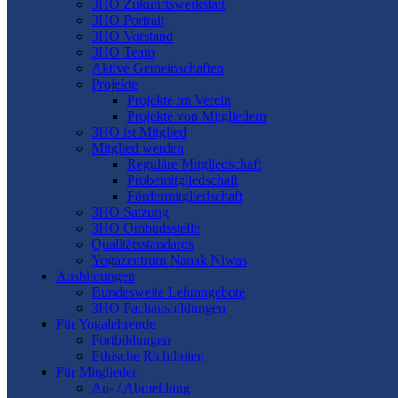
3HO Zukunftswerkstatt
3HO Portrait
3HO Vorstand
3HO Team
Aktive Gemeinschaften
Projekte
Projekte im Verein
Projekte von Mitgliedern
3HO ist Mitglied
Mitglied werden
Reguläre Mitgliedschaft
Probemitgliedschaft
Fördermitgliedschaft
3HO Satzung
3HO Ombudsstelle
Qualitätsstandards
Yogazentrum Nanak Niwas
Ausbildungen
Bundesweite Lehrangebote
3HO Fachausbildungen
Für Yogalehrende
Fortbildungen
Ethische Richtlinien
Für Mitglieder
An- / Abmeldung