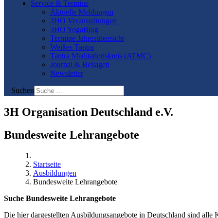
Service & Termine
Aktuelle Meldungen
3HO Veranstaltungen
3HO YogaBlog
Termine Jahresübersicht
Weißes Tantra
Tantra Meditationskreis (ATMC)
Journal & Beilagen
Newsletter
Suchen
3H Organisation Deutschland e.V.
Bundesweite Lehrangebote
Startseite
Ausbildungen
Bundesweite Lehrangebote
Suche Bundesweite Lehrangebote
Die hier dargestellten Ausbildungsangebote in Deutschland sind alle 